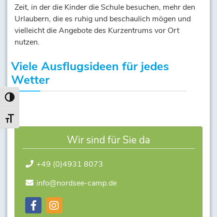
Zeit, in der die Kinder die Schule besuchen, mehr den
Urlaubern, die es ruhig und beschaulich mögen und
vielleicht die Angebote des Kurzentrums vor Ort
nutzen.
Viele Ausflugsideen für jedes
Wetter
Umschalten auf hohe Kontraste
Schrift vergrößern
Wir sind für Sie da
+49 (0)4931 8073
info@nordsee-camp.de