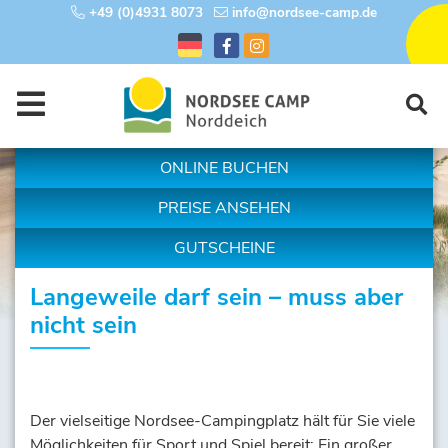
+49 (0)4931 8073
info@nordsee-camp.de
ONLINE BUCHEN
PREISE ANSEHEN
GUTSCHEINE
Langeweile darf sein – muss aber
nicht sein
Der vielsei­tige Nordsee-Camping­platz hält für Sie viele
Möglichkeiten für Sport und Spiel bereit: Ein großer